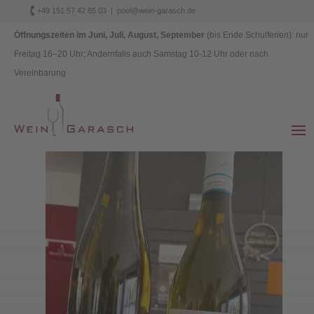

+49 151 57 42 85 03
|
pool@wein-garasch.de
Datenschutz
|
Impressum
Öffnungszeiten im Juni, Juli, August, September
(bis Ende Schulferien): nur
Freitag 1
6–
20 Uhr; Andernfalls auch Samstag 10-12 Uhr oder nach
Vereinbarung