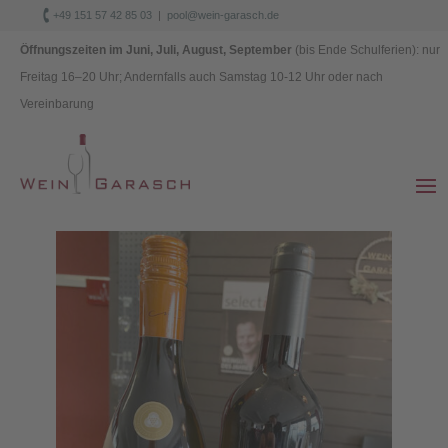

+49 151 57 42 85 03
|
pool@wein-garasch.de
Datenschutz
|
Impressum
Öffnungszeiten im Juni, Juli, August, September
(bis Ende Schulferien): nur
Freitag 1
6–
20 Uhr; Andernfalls auch Samstag 10-12 Uhr oder nach
Vereinbarung
18./19.03.2022