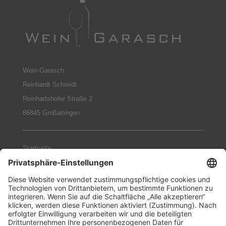
Wein-Garasch
Reinhardt Schmidt
Reinhartshofer Straße 2
86845 Großaitingen
Startseite
Weingüter
Geschenke-Sets
Philosophie
Termine