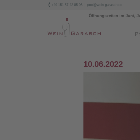

+49 151 57 42 85 03
|
pool@wein-garasch.de
Öffnungszeiten im Juni, J
Ph
10.06.2022