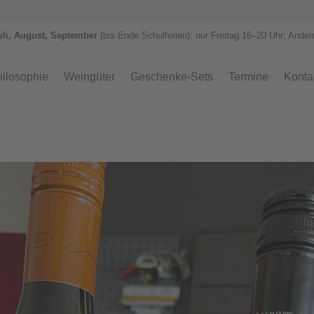
uli, August, September
(bis Ende Schulferien): nur Freitag 1
6–
20 Uhr; Ander
ilosophie
Weingüter
Geschenke-Sets
Termine
Konta