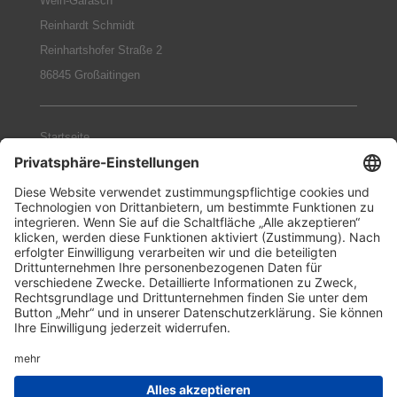
Wein-Garasch
Reinhardt Schmidt
Reinhartshofer Straße 2
86845 Großaitingen
Startseite
Weingüter
Geschenke-Sets
Philosophie
Termine
Zahlungsarten
Datenschutz
Impressum