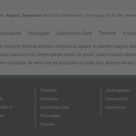
uli, August, September
(bis Ende Schulferien): nur Freitag 1
6–
20 Uhr; Ander
ilosophie
Weingüter
Geschenke-Sets
Termine
Konta
iam nonumy eirmod tempor invidunt ut labore et dolore magna ali
imata sanctus est Lorem ipsum dolor sit amet. Lorem ipsum dolor
am voluptua. At vero eos et accusam et justo duo dolores et ea 
Startseite
Zahlungsarten
dt
Weingüter
Datenschutz
traße 2
Geschenke-Sets
Impressum
gen
Philosophie
Termine