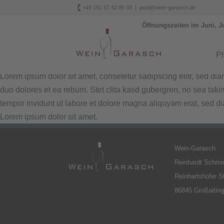

+49 151 57 42 85 03
|
pool@wein-garasch.de
Öffnungszeiten im Juni, J
Ph
Lorem ipsum dolor sit amet, consetetur sadipscing elitr, sed d
duo dolores et ea rebum. Stet clita kasd gubergren, no sea tak
tempor invidunt ut labore et dolore magna aliquyam erat, sed di
Lorem ipsum dolor sit amet.
Wein-Garasch
Reinhardt Schmi
Reinhartshofer S
86845 Großaitin