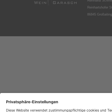
Reinhardt Schmi
Reinhartshofer S
86845 Großaitin