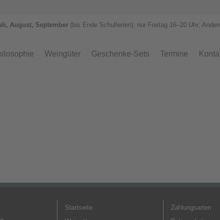
uli, August, September
(bis Ende Schulferien): nur Freitag 1
6–
20 Uhr; Ander
ilosophie
Weingüter
Geschenke-Sets
Termine
Konta
Startseite
Zahlungsarten