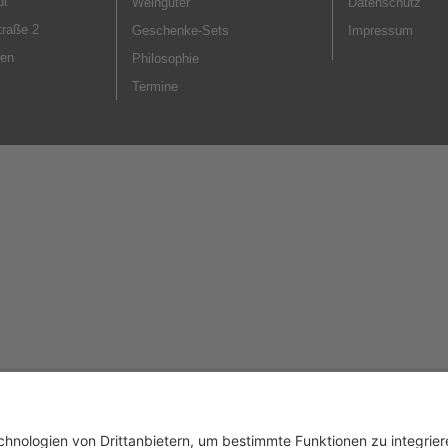
dt
Weingüter
Datenschutz
traße 2
Geschenke-Sets
Impressum
gen
Philosophie
Termine