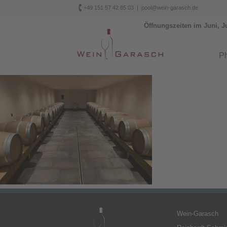

+49 151 57 42 85 03
|
pool@wein-garasch.de
Öffnungszeiten im Juni, J
Ph
Wein-Garasch