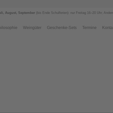
uli, August, September
(bis Ende Schulferien): nur Freitag 1
6–
20 Uhr; Ander
ilosophie
Weingüter
Geschenke-Sets
Termine
Konta