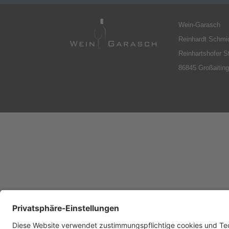
Wein-Garasch
Reinhardt Schmi
Reinhartshofer S
86845 Großaitin