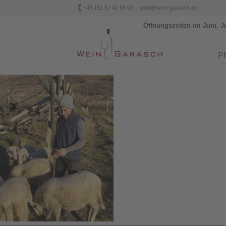

+49 151 57 42 85 03
|
pool@wein-garasch.de
Öffnungszeiten im Juni, J
Ph