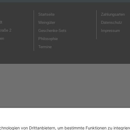
Startseite
Zahlungsarten
dt
Weingüter
Datenschutz
traße 2
Geschenke-Sets
Impressum
gen
Philosophie
Termine