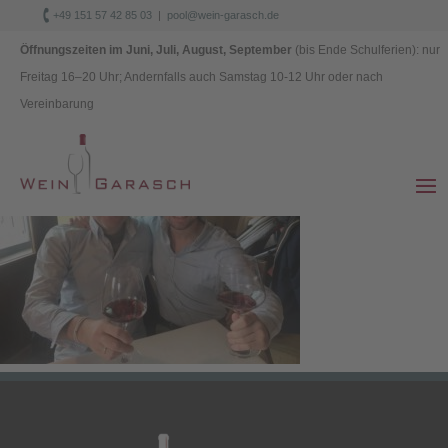

+49 151 57 42 85 03
|
pool@wein-garasch.de
Datenschutz
|
Impressum
Öffnungszeiten im Juni, Juli, August, September
(bis Ende Schulferien): nur
Freitag 1
6–
20 Uhr; Andernfalls auch Samstag 10-12 Uhr oder nach
Vereinbarung