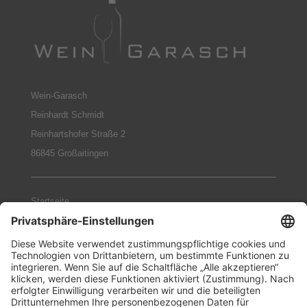
Wein-Garasch
Reinhardt Schmidt
Reinhartshofer Straße 2
86845 Großaitingen
Startseite
Weingüter
Geschenke-Sets
Philosophie
Termine