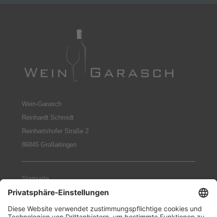
Wein-Garasch
Reinhardt Schmidt
Reinhartshofer Straße 2
86845 Großaitingen
Startseite
Weingüter
Geschenke-Sets