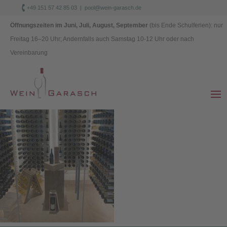

+49 151 57 42 85 03
|
pool@wein-garasch.de
Datenschutz
|
Impressum
Öffnungszeiten im Juni, Juli, August, September
(bis Ende Schulferien): nur
Freitag 1
6–
20 Uhr; Andernfalls auch Samstag 10-12 Uhr oder nach
Vereinbarung