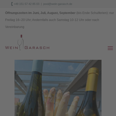

+49 151 57 42 85 03
|
pool@wein-garasch.de
Datenschutz
|
Impressum
Öffnungszeiten im Juni, Juli, August, September
(bis Ende Schulferien): nur
Freitag 1
6–
20 Uhr; Andernfalls auch Samstag 10-12 Uhr oder nach
Vereinbarung
Die Spargelsaison ist eröffnet!